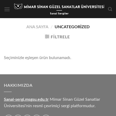
Skip
to
content
ANA SAYFA
/
UNCATEGORIZED
FILTRELE
Seçiminizle eşleşen ürün bulunamadı.
HAKKIMIZDA
Sanal-sergi.msgsu.edu.tr
Mimar Sinan Güzel Sanatlar
Üniversitesi'nin resmî çevrimiçi sergi platformudur.